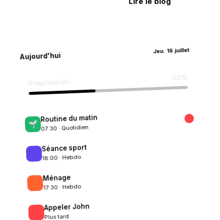
Essayer gratuitement
Lire le blog
Jeu. 16 juillet
Aujourd'hui
42%
Progression
Routine du matin
🌱
07:30 · Quotidien
Séance sport
💪
18:00 · Hebdo
Ménage
🧹
17:30 · Hebdo
Appeler John
📞
Plus tard